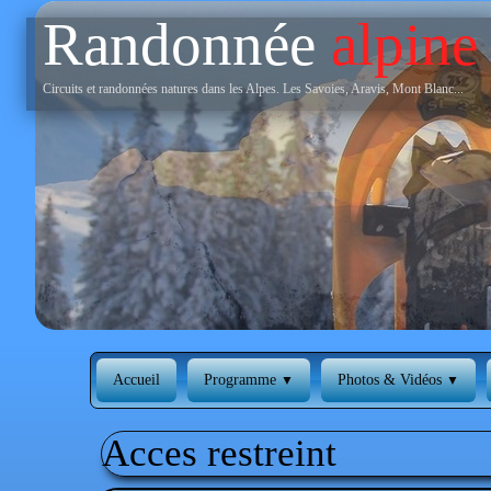
Randonnée
alpine
Circuits et randonnées natures dans les Alpes. Les Savoies, Aravis, Mont Blanc...
‹
Accueil
Programme
Photos & Vidéos
▼
▼
Acces restreint