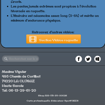
Aravis.
Les pentes jamais extrêmes sont propices à l'évolution
hivernale en raquette.
L'itinéraire est néanmoins assez long (5-6h) et mérite un
minimum d'endurance physique.
Retrouvez d'autres vidéos:
Section Vidéos raquette
Maxime Viguier
495 Chemin de Cortibot
74220 LA CLUSAZ
Haute Savoie
Tel: 06-13-29-61-20
Siren: 533-175-311-00026
Carte professionnelle d'éducateur Sportif BEES