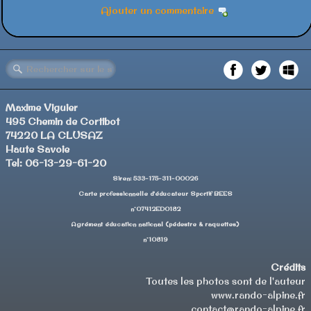
Ajouter un commentaire
Maxime Viguier
495 Chemin de Cortibot
74220 LA CLUSAZ
Haute Savoie
Tel: 06-13-29-61-20
Siren: 533-175-311-00026
Carte professionnelle d'éducateur Sportif BEES
n°07412ED0182
Agrément éducation national (pédestre & raquettes)
n°10819
Crédits
Toutes les photos sont de l'auteur
www.rando-alpine.fr
contact@rando-alpine.fr